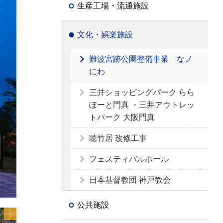
生産工場・流通施設
文化・娯楽施設
難波宮跡公園整備事業 なノ
にわ
三井ショッピングパーク らら
ぽーと門真 ・三井アウトレッ
トパーク 大阪門真
聴竹居 改修工事
フェスティバルホール
日本基督教団 神戸教会
公共施設