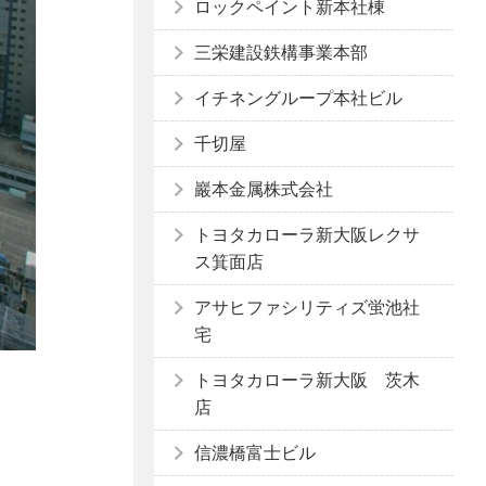
ロックペイント新本社棟
三栄建設鉄構事業本部
イチネングループ本社ビル
千切屋
巖本金属株式会社
トヨタカローラ新大阪レクサ
ス箕面店
アサヒファシリティズ蛍池社
宅
トヨタカローラ新大阪 茨木
店
信濃橋富士ビル